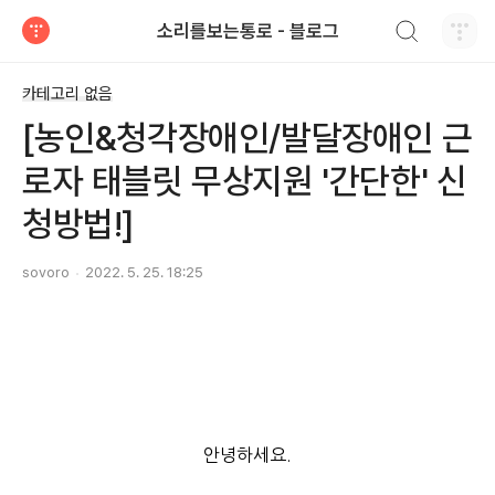
검색하기
소리를보는통로 - 블로그
티스토리
카테고리 없음
[농인&청각장애인/발달장애인 근
로자 태블릿 무상지원 '간단한' 신
청방법!]
sovoro
2022. 5. 25. 18:25
안녕하세요.